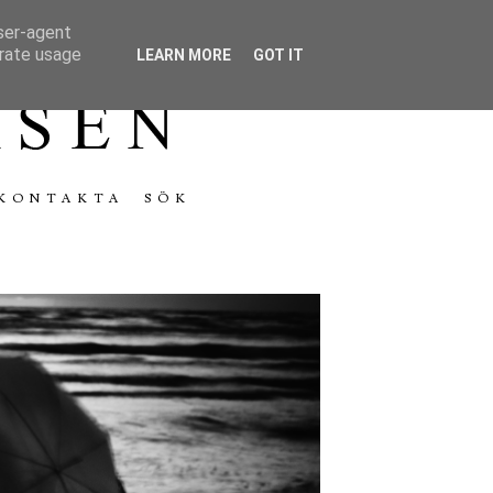
user-agent
erate usage
LEARN MORE
GOT IT
KONTAKTA