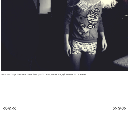
1 KOMMENTAR
| ETIKETTER:
LAMPSKÄRM
,
LJUSSÄTTNING
,
REFLEKTOR
,
SJÄLVPORTRÄTT
,
SOFTBOX
«««
»»»