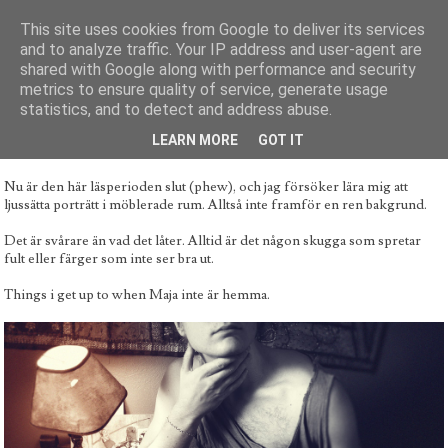
This site uses cookies from Google to deliver its services
and to analyze traffic. Your IP address and user-agent are
shared with Google along with performance and security
metrics to ensure quality of service, generate usage
FOTOGRAF
BRÖLLOP
BLOGLOVIN
INSTAGRAM
FAQ
KONTAKTA
statistics, and to detect and address abuse.
LEARN MORE
GOT IT
1 KOMMENTAR
| PUBLICERAT DEN 03 NOVEMBER, 2012
Nu är den här läsperioden slut (phew), och jag försöker lära mig att
ljussätta porträtt i möblerade rum. Alltså inte framför en ren bakgrund.
Det är svårare än vad det låter. Alltid är det någon skugga som spretar
fult eller färger som inte ser bra ut.
Things i get up to when Maja inte är hemma.