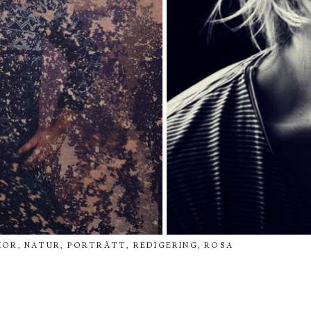
MOR
,
NATUR
,
PORTRÄTT
,
REDIGERING
,
ROSA