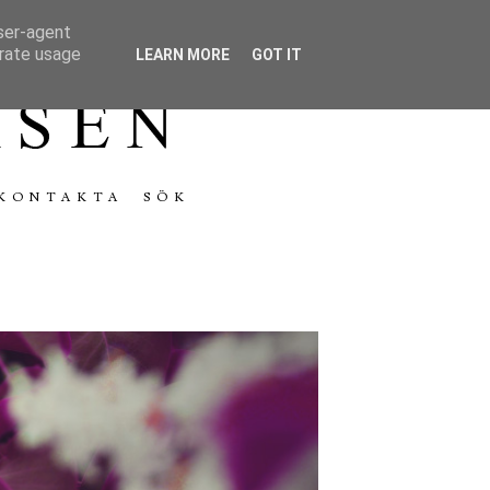
user-agent
erate usage
LEARN MORE
GOT IT
KONTAKTA