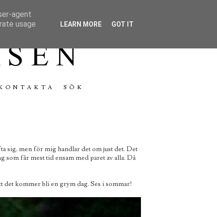
user-agent
erate usage
LEARN MORE
GOT IT
KONTAKTA
fta sig, men för mig handlar det om just det. Det
jag som får mest tid ensam med paret av alla. Då
 att det kommer bli en grym dag. Ses i sommar!