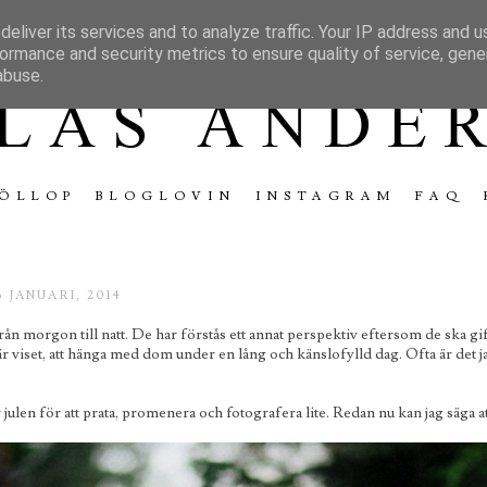
eliver its services and to analyze traffic. Your IP address and 
ormance and security metrics to ensure quality of service, gen
abuse.
ÖLLOP
BLOGLOVIN
INSTAGRAM
FAQ
 JANUARI, 2014
ån morgon till natt. De har förstås ett annat perspektiv eftersom de ska gi
 här viset, att hänga med dom under en lång och känslofylld dag. Ofta är det 
 julen för att prata, promenera och fotografera lite. Redan nu kan jag säga