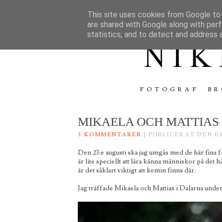
This site uses cookies from Google to d
are shared with Google along with perf
statistics, and to detect and address 
FOTOGRAF
BR
MIKAELA OCH MATTIAS
3 KOMMENTARER
| PUBLICERAT DEN 06
Den 23:e augusti ska jag umgås med de här fina fr
är lite speciellt att lära känna människor på det
är det såklart viktigt att kemin finns där.
Jag träffade Mikaela och Mattias i Dalarna under